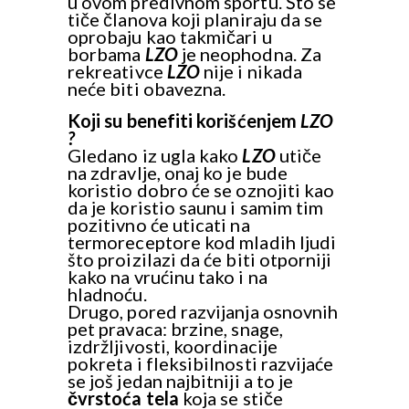
u ovom predivnom sportu. Što se
tiče članova koji planiraju da se
oprobaju kao takmičari u
borbama
LZO
je neophodna. Za
rekreativce
LZO
nije i nikada
neće biti obavezna.
Koji su benefiti korišćenjem
LZO
?
Gledano iz ugla kako
LZO
utiče
na zdravlje, onaj ko je bude
koristio dobro će se oznojiti kao
da je koristio saunu i samim tim
pozitivno će uticati na
termoreceptore kod mladih ljudi
što proizilazi da će biti otporniji
kako na vrućinu tako i na
hladnoću
.
Drugo, pored razvijanja osnovnih
pet pravaca: brzine, snage,
izdržljivosti, koordinacije
pokreta i fleksibilnosti razvijaće
se još jedan najbitniji a to je
čvrstoća tela
koja se stiče