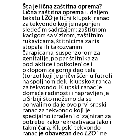
Šta je lična zaštitna oprema?
Lična zaštitna oprema
u daljem
tekstu
LZO
je lični klupski ranac
za tekvondo koji je napunjen
sledećim sadržajem: zaštitnom
kacigom sa vizirom, zaštitnim
rukavicama, štitnicima za ris
stopala ili takozvanim
čarapicama, suspenzorom za
genitalije, po par štitnika za
podlaktice i potkolenice i
oklopom za gornji deo tela
(torzo) koji je pričvršćen u futroli
na spoljnom delu klupskog ranca
za tekvondo. Klupski ranac je
domaće radinosti i napravljen je
u Srbiji što možemo da se
pohvalimo da je ovo prvi srpski
ranac za tekvondo koji je
specijalno izrađen i dizajniran za
potrebe kako rekreativaca tako i
takmičara. Klupski tekvondo
ranac
je obavezan
deo
LZO
i ne