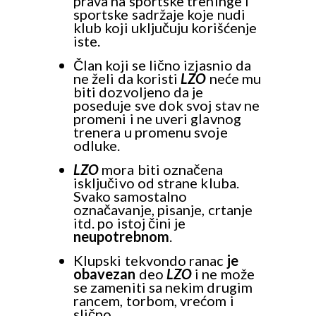
prava na sportske treninge i
sportske sadržaje koje nudi
klub koji uključuju korišćenje
iste.
Član koji se lično izjasnio da
ne želi da koristi
LZO
neće mu
biti dozvoljeno da je
poseduje sve dok svoj stav ne
promeni i ne uveri glavnog
trenera u promenu svoje
odluke.
LZO
mora biti označena
isključivo od strane kluba.
Svako samostalno
označavanje, pisanje, crtanje
itd. po istoj čini je
neupotrebnom
.
Klupski tekvondo ranac
je
obavezan
deo
LZO
i ne može
se zameniti sa nekim drugim
rancem, torbom, vrećom i
slično.