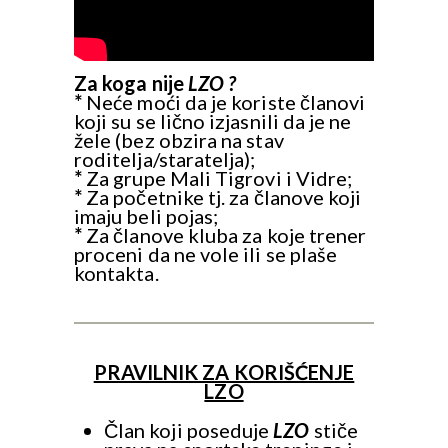
Za koga nije
LZO ?
*
Neće moći da je koriste članovi
koji su se lično izjasnili da je ne
žele (bez obzira na stav
roditelja/staratelja);
*
Za grupe Mali Tigrovi i Vidre;
*
Za početnike tj. za članove koji
imaju beli pojas;
*
Za članove kluba za koje trener
proceni da ne vole ili se plaše
kontakta.
PRAVILNIK ZA KORIŠĆENJE
LZO
Član koji poseduje
LZO
stiče