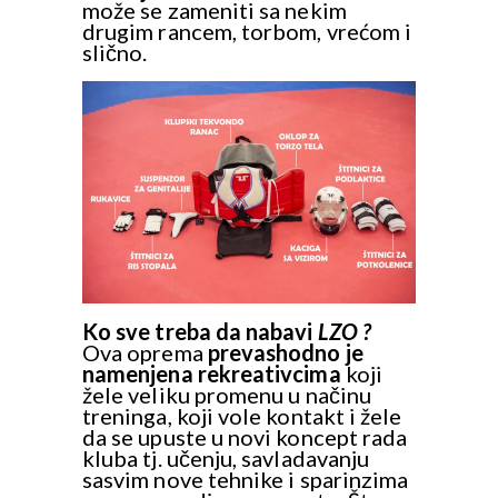
može se zameniti sa nekim
drugim rancem, torbom, vrećom i
slično.
Ko sve treba da nabavi
LZO ?
Ova oprema
prevashodno je
namenjena rekreativcima
koji
žele veliku promenu u načinu
treninga, koji vole kontakt i žele
da se upuste u novi koncept rada
kluba tj. učenju, savladavanju
sasvim nove tehnike i sparinzima