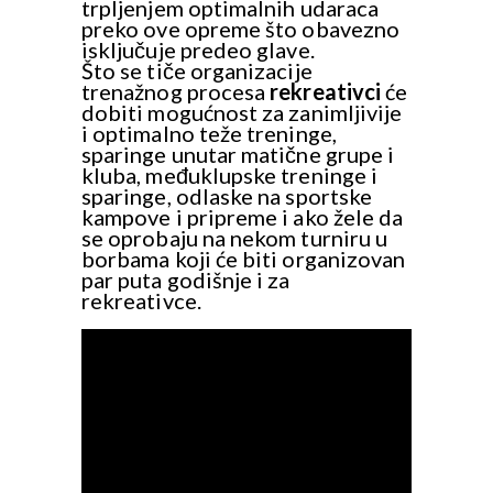
trpljenjem optimalnih udaraca
preko ove opreme što obavezno
isključuje predeo glave.
Što se tiče organizacije
trenažnog procesa
rekreativci
će
dobiti mogućnost za zanimljivije
i optimalno teže treninge,
sparinge unutar matične grupe i
kluba, međuklupske treninge i
sparinge, odlaske na sportske
kampove i pripreme i ako žele da
se oprobaju na nekom turniru u
borbama koji će biti organizovan
par puta godišnje i za
rekreativce.