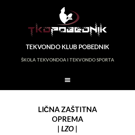
TKDPOBEDNIK
Tekvondo Klub
NASLOVNA
KONTAKT
TEKVONDO KLUB POBEDNIK
O KLUBU
ŠKOLA TEKVONDOA I TEKVONDO SPORTA
O TEKVONDOU
DOGAĐAJI
RASPORED
TRENINGA
KALENDAR
LIČNA ZAŠTITNA
DOKUMENTI
OPREMA
| LZO
|