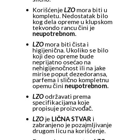
Korišćenje
LZO
mora biti u
kompletu. Nedostatak bilo
kog dela opreme u klupskom
tekvondo rancu čini je
neupotrebnom.
LZO
mora biti čista i
higijenična. Ukoliko se bilo
koji deo opreme bude
neprijatno osećao na
nehigijenočnost ili na jake
mirise poput dezedoransa,
parfema i slično kompletnu
opemu čini
neupotrebnom.
LZO
održavati prema
specifikacijama koje
propisuje proizvođač.
LZO
je
LIČNA STVAR
i
zabranjeno je pozajmljivanje
drugom licu na korišćenje.